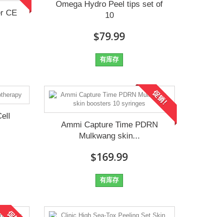
Omega Hydro Peel tips set of
er CE
10
$79.99
有库存
促销！
ell
Ammi Capture Time PDRN
Mulkwang skin...
$169.99
有库存