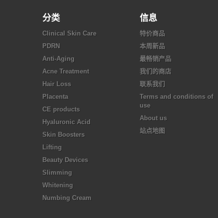
分类
信息
Clinical Skin Care
特价商品
PDRN
本周新品
Anti-Aging
最畅销产品
Acne Treatment
我们的商店
Hair Loss
联系我们
Placenta
Terms and conditions of
use
CE products
About us
Hyaluronic Acid
站点地图
Skin Boosters
Lifting
Beauty Devices
Slimming
Whitening
Numbing Cream