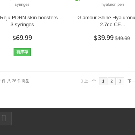
 Reju PDRN skin boosters
Glamour Shine Hyaluroni
3 syringes
2.7cc CE...
$69.99
$39.99
$49.99
有库存
12 件 共 26 件商品
上一个
1
2
3
下