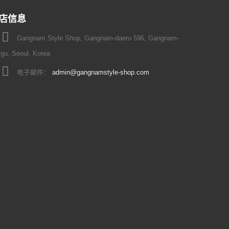
店信息
Gangnam Style Shop, Gangnam-daero 596, Gangnam-
gu, Seoul, Korea
电子邮件：
admin@gangnamstyle-shop.com