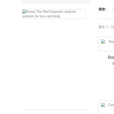
排序：
-
Korea
The
Red
Ampoule
显示 1 - 
Lipolysis
solution
for
face
and
body
Bo
It
is
a
high-
concentrated
premium
RED...
$159.99
$169.99