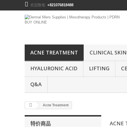
欢迎致电:
+821076818488
ACNE TREATMENT
CLINICAL SKIN
HYALURONIC ACID
LIFTING
C
Q&A
Acne Treatment
ACNE
特价商品