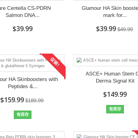
ure Centella CS-PDRN
Glamour HA Skin boost
Salmon DNA...
mark for...
$39.99
$39.99
$49.99
促销！
ASCE+ Human Stem C
our HA Skinboosters with
Derma Signal Kit
Peptides &...
$149.99
$159.99
$189.99
有库存
有库存